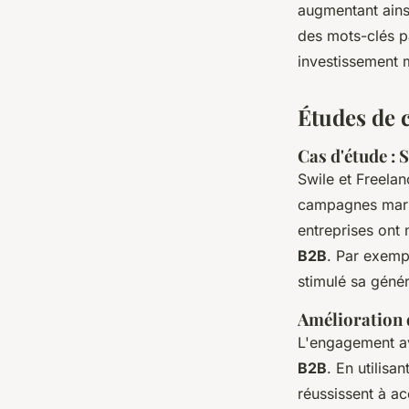
augmentant ainsi
des mots-clés p
investissement 
Études de c
Cas d'étude : 
Swile et Freelan
campagnes marke
entreprises ont 
B2B
. Par exempl
stimulé sa génér
Amélioration 
L'engagement av
B2B
. En utilisa
réussissent à acc