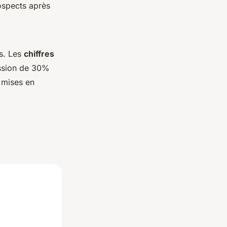
ospects après
es. Les
chiffres
ession de 30%
s mises en