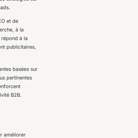
eads.
EO et de
erche, à la
 répond à la
 publicitaires,
antes basées sur
us pertinentes
enforcent
ivité B2B.
r améliorer