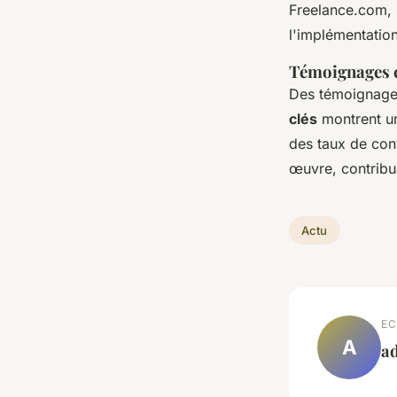
Freelance.com, 
l'implémentatio
Témoignages cl
Des témoignages 
clés
montrent un
des taux de conv
œuvre, contribu
Actu
EC
A
a