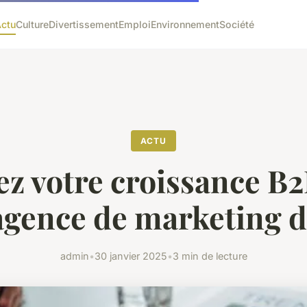
ctu
Culture
Divertissement
Emploi
Environnement
Société
ACTU
ez votre croissance B2
agence de marketing di
admin
•
30 janvier 2025
•
3 min de lecture