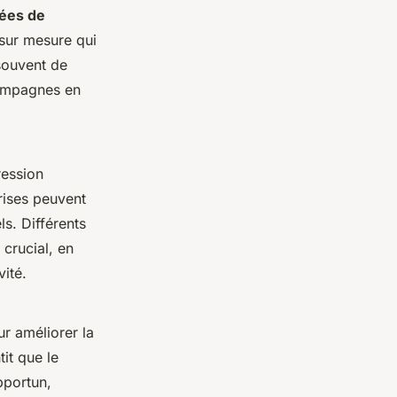
ées de
 sur mesure qui
souvent de
campagnes en
ression
prises peuvent
ls. Différents
 crucial, en
vité.
r améliorer la
it que le
pportun,