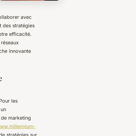
ollaborer avec
t des stratégies
tre efficacité.
 réseaux
che innovante
e
Pour les
 un
 de marketing
www.millennium-
de stratégies sur