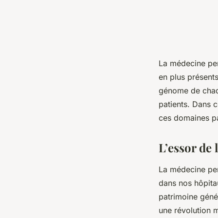
La médecine per
en plus présent
génome
de chaq
patients. Dans c
ces domaines p
L’essor de
La médecine pers
dans nos hôpitau
patrimoine géné
une révolution 