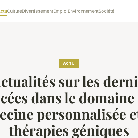
ctu
Culture
Divertissement
Emploi
Environnement
Société
ACTU
actualités sur les dern
cées dans le domaine 
cine personnalisée e
thérapies géniques