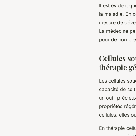
Il est évident q
la maladie. En 
mesure de dével
La médecine pers
pour de nombreu
Cellules so
thérapie g
Les
cellules so
capacité de se 
un outil précieu
propriétés régén
cellules, elles 
En
thérapie cellu