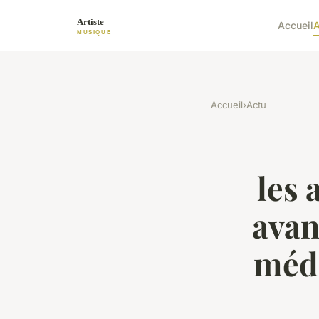
Accueil
A
Accueil
›
Actu
les 
avan
méde