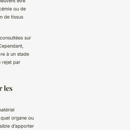
peuvent être
ucémie ou de
n de tissus
 consultées sur
 Cependant,
ore à un stade
 rejet par
 les
atériel
e quel organe ou
sible d’apporter