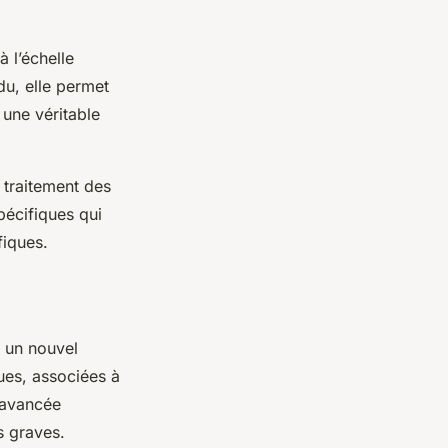
 l’échelle
du, elle permet
 une véritable
 traitement des
pécifiques qui
fiques.
t un nouvel
ues, associées à
e avancée
s graves.