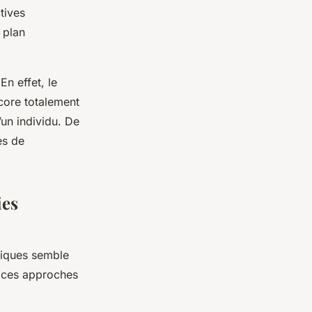
tives
 plan
En effet, le
ore totalement
’un individu. De
es de
ies
éniques semble
s ces approches