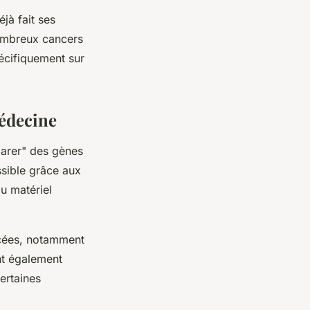
jà fait ses
ombreux cancers
pécifiquement sur
médecine
parer" des gènes
ssible grâce aux
u matériel
cées, notamment
nt également
ertaines