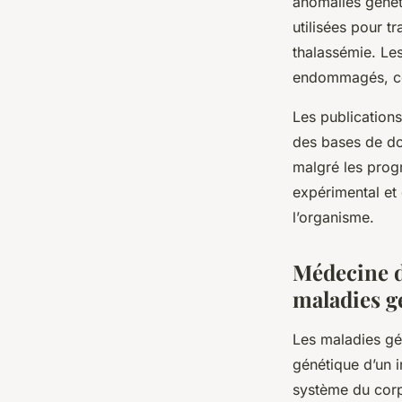
anomalies généti
utilisées pour 
thalassémie. Les
endommagés, co
Les publications
des bases de do
malgré les progr
expérimental et 
l’organisme.
Médecine d
maladies g
Les
maladies gé
génétique d’un i
système du corp