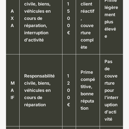
Prime
civile, biens,
1
client
légère
A
véhicules en
5
réactif
ment
X
cours de
0
,
plus
A
réparation,
0
couve
élevé
interruption
€
rture
e
d'activité
compl
ète
Pas
de
Prime
Responsabilité
1
couve
compé
M
civile, biens,
2
rture
titive,
A
véhicules en
0
pour
bonne
IF
cours de
0
l'interr
réputa
réparation
€
uption
tion
d'acti
vité