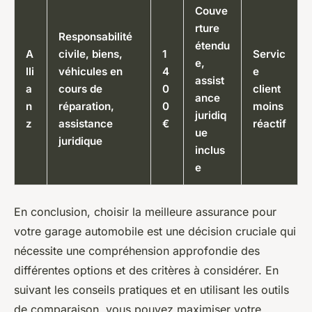
Couve
rture
Responsabilité
étendu
A
civile, biens,
1
Servic
e,
lli
véhicules en
4
e
assist
a
cours de
0
client
ance
n
réparation,
0
moins
juridiq
z
assistance
€
réactif
ue
juridique
inclus
e
En conclusion, choisir la meilleure assurance pour
votre garage automobile est une décision cruciale qui
nécessite une compréhension approfondie des
différentes options et des critères à considérer. En
suivant les conseils pratiques et en utilisant les outils
de comparaison, vous pouvez maximiser votre